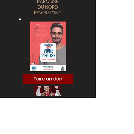
PAROISSE
DU NORD
REVERMONT
Faire un don
Paroisse du Nord Revermont
6 bis rue du vieux château
39600 ARBOIS
Tél.
09 70 37 84 58
e-mail :